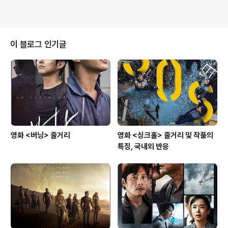
이 블로그 인기글
영화 <버닝> 줄거리
영화 <싱크홀> 줄거리 및 작품의
특징, 국내외 반응