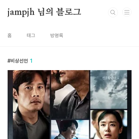
본문 바로가기
jampjh 님의 블로그
홈
태그
방명록
비상선언
1