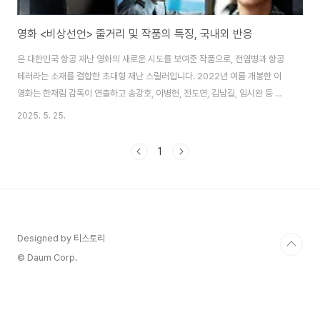
영화 <비상선언> 줄거리 및 작품의 특징, 국내외 반응
은 대한민국 항공 재난 영화의 새로운 시도를 보여준 작품으로, 전염병과 항공
테러라는 소재를 결합한 초대형 재난 스릴러입니다. 2022년 여름 개봉한 이
영화는 한재림 감독이 연출하고 송강호, 이병헌, 전도연, 김남길, 임시완 등 한
국 영화계의 대표 배우들이 대거 출연해 화제를 모았습니다. 팬데믹과 맞물린
2025. 5. 25.
현실적인 위기와 심리적 긴장감을 하늘 위라는 밀폐된 공간에서 밀도 높게 그
려낸 작품입니다. 줄거리 요약 대한민국 인천공항에서 출발한 비행기. 평범한
1
여정을 시작한 탑승객들과 승무원은 곧 예상치 못한 공포와 마주하게 됩니다.
한 탑승객이 기내에서 원인을 알 수 없는 전염병 증상을 일으키며 사망하고, 곧
이어 여러 승객들에게 비슷한 증상이 나타납니다. 사건의 발단은 바이러스를
기내에 퍼뜨린 테러범(..
Designed by 티스토리
© Daum Corp.